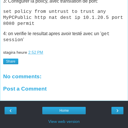
3: Configurer la policy, avec translation de port:
set policy from untrust to trust any
MyPCPublic http nat dest ip 10.1.20.5 port
8080 permit
4: on verifie le resultat apres avoir testé avec un '
get
'
session
stagira
heure
2:52 PM
Share
No comments:
Post a Comment
‹
›
Home
View web version